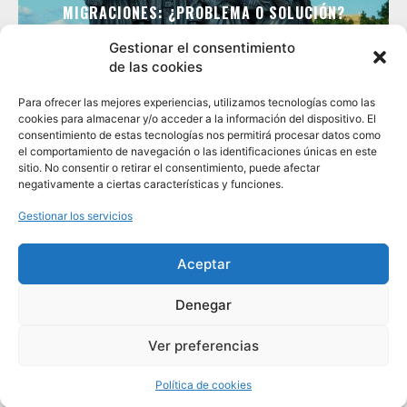
MIGRACIONES: ¿PROBLEMA O SOLUCIÓN?
Gestionar el consentimiento
de las cookies
Para ofrecer las mejores experiencias, utilizamos tecnologías como las
cookies para almacenar y/o acceder a la información del dispositivo. El
consentimiento de estas tecnologías nos permitirá procesar datos como
el comportamiento de navegación o las identificaciones únicas en este
sitio. No consentir o retirar el consentimiento, puede afectar
negativamente a ciertas características y funciones.
Gestionar los servicios
GEOCRITIQ
Aceptar
INICIO
EQUIPO EDITORIAL
EDITORIAL
Denegar
PROTOCOLO EDITORIAL
PRIMERA ÉPOCA GEOCRITIQ
CONTACTO
Ver preferencias
COPYRIGHT GEOCRITIQ | MADE WITH NEWSPAPER THEME
Política de cookies