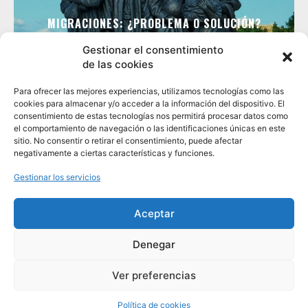
MIGRACIONES: ¿PROBLEMA O SOLUCIÓN?
Gestionar el consentimiento
de las cookies
Para ofrecer las mejores experiencias, utilizamos tecnologías como las
cookies para almacenar y/o acceder a la información del dispositivo. El
consentimiento de estas tecnologías nos permitirá procesar datos como
el comportamiento de navegación o las identificaciones únicas en este
sitio. No consentir o retirar el consentimiento, puede afectar
negativamente a ciertas características y funciones.
Gestionar los servicios
GEOCRITIQ
Aceptar
INICIO
EQUIPO EDITORIAL
EDITORIAL
Denegar
PROTOCOLO EDITORIAL
PRIMERA ÉPOCA GEOCRITIQ
CONTACTO
Ver preferencias
COPYRIGHT GEOCRITIQ | MADE WITH NEWSPAPER THEME
Política de cookies