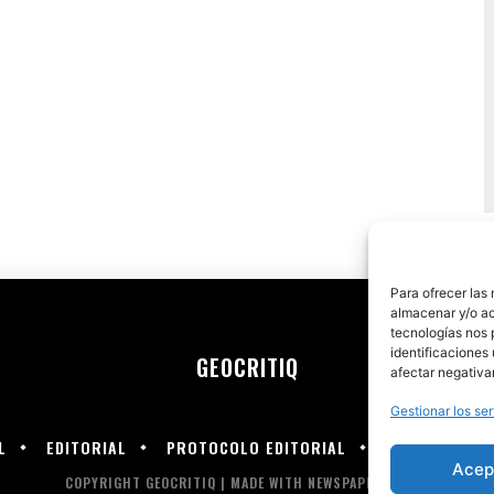
Para ofrecer las
almacenar y/o ac
tecnologías nos 
identificaciones 
GEOCRITIQ
afectar negativa
Gestionar los ser
L
EDITORIAL
PROTOCOLO EDITORIAL
PRIMERA ÉPO
Acep
COPYRIGHT GEOCRITIQ | MADE WITH NEWSPAPER THEME