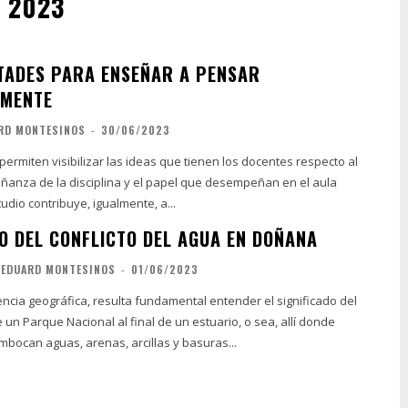
 2023
LTADES PARA ENSEÑAR A PENSAR
AMENTE
RD MONTESINOS
-
30/06/2023
ermiten visibilizar las ideas que tienen los docentes respecto al
ñanza de la disciplina y el papel que desempeñan en el aula
tudio contribuye, igualmente, a...
O DEL CONFLICTO DEL AGUA EN DOÑANA
EDUARD MONTESINOS
-
01/06/2023
encia geográfica, resulta fundamental entender el significado del
n Parque Nacional al final de un estuario, o sea, allí donde
bocan aguas, arenas, arcillas y basuras...