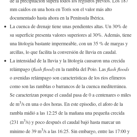
de la precipitación supera todos los registros previos. Los 187
mm caídos en una hora en Torís son el valor más alto
documentado hasta ahora en la Península Ibérica.
La cuenca de drenaje tiene unas pendientes altas. Un 30% de
su superficie presenta valores superiores al 30%. Además, tiene
una litología bastante impermeable, con un 35 % de margas y
arcillas, lo que facilita la conversión de lluvia en caudal.
La intensidad de la lluvia y la litología causaron una crecida
relámpago (
flash flood
) en la rambla del Poio. Las
flash floods
o avenidas relámpago son características de los ríos efímeros
como son las ramblas o barrancos de la cuenca mediterránea.
Se caracterizan porque el caudal pasa de 0 a centenares o miles
3
de m
/s en una o dos horas. En este episodio, el aforo de la
rambla midió a las 12:25 de la mañana una pequeña crecida
3
(231 m
/s) y poco después el caudal bajó hasta marcar un
3
mínimo de 39 m
/s a las 16:25. Sin embargo, entre las 17:00 y